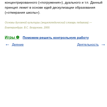
концентрированного («погружения»), дуального и т.п. Данный
принцип лежит в основе идей дескулизации образования
(«отмирания школы»).
Основы духовной культуры (энциклопедический словарь педагога).—
Екатеринбург
.
В.С. Безрукова
.
2000
.
Игры ⚽
Поможем решить контрольную работу
Деяние
Деятельность